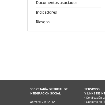
Documentos asociados
Indicadores
Riesgos
SECRETARÍA DISTRITAL DE
SERVICIOS
INTEGRACIÓN SOCIAL
Y LINKS DE I
•
Certificación L
Carrera:
7 # 32 -12
•
Gobierno en L