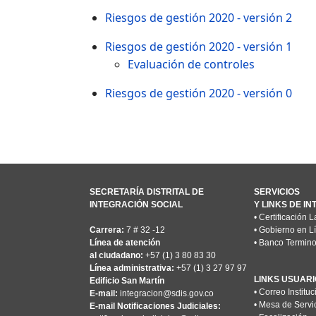
Riesgos de gestión 2020 - versión 2
Riesgos de gestión 2020 - versión 1
Evaluación de controles
Riesgos de gestión 2020 - versión 0
SECRETARÍA DISTRITAL DE
SERVICIOS
INTEGRACIÓN SOCIAL
Y LINKS DE I
•
Certificación L
Carrera:
7 # 32 -12
•
Gobierno en L
Línea de atención
•
Banco Termino
al ciudadano:
+57 (1) 3 80 83 30
Línea administrativa:
+57 (1) 3 27 97 97
LINKS USUARI
Edificio San Martín
•
Correo Instituc
E-mail:
integracion@sdis.gov.co
•
Mesa de Servi
E-mail Notificaciones Judiciales: