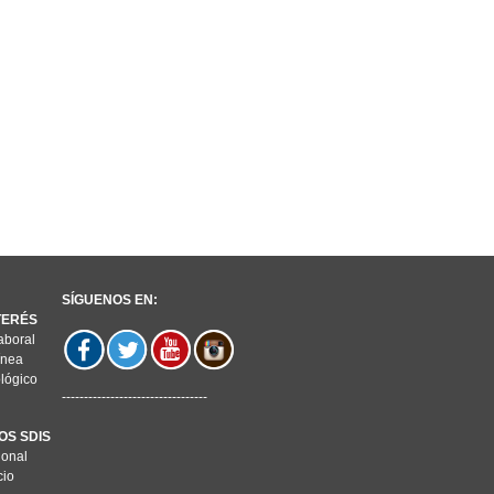
SÍGUENOS EN:
NTERÉS
aboral
ínea
lógico
---------------------------------
OS SDIS
ional
cio