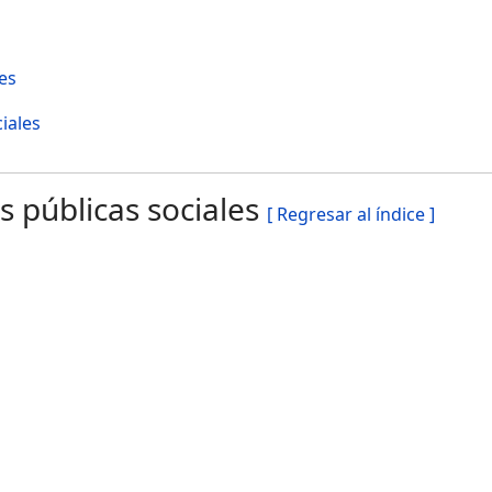
les
iales
as públicas sociales
[ Regresar al índice ]