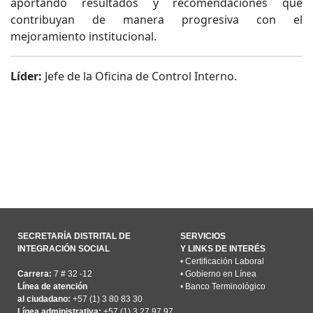
aportando resultados y recomendaciones que
contribuyan de manera progresiva con el
mejoramiento institucional.
Líder:
Jefe de la Oficina de Control Interno.
SECRETARÍA DISTRITAL DE
SERVICIOS
INTEGRACIÓN SOCIAL
Y LINKS DE INTERÉS
•
Certificación Laboral
Carrera:
7 # 32 -12
•
Gobierno en Línea
Línea de atención
•
Banco Terminológico
al ciudadano:
+57 (1) 3 80 83 30
Línea administrativa:
+57 (1) 3 27 97 97