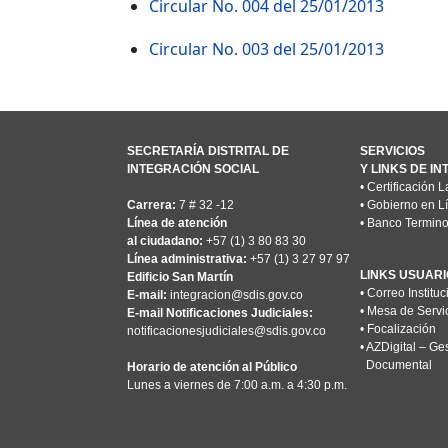
Circular No. 004 del 25/01/2013
Circular No. 003 del 25/01/2013
SECRETARÍA DISTRITAL DE
SERVICIOS
INTEGRACIÓN SOCIAL
Y LINKS DE I
•
Certificación L
Carrera:
7 # 32 -12
•
Gobierno en L
Línea de atención
•
Banco Termino
al ciudadano:
+57 (1) 3 80 83 30
Línea administrativa:
+57 (1) 3 27 97 97
LINKS USUARI
Edificio San Martín
•
Correo Instituc
E-mail:
integracion@sdis.gov.co
•
Mesa de Servi
E-mail Notificaciones Judiciales:
•
Focalización
notificacionesjudiciales@sdis.gov.co
•
AZDigital – Ge
Documental
Horario de atención al Público
Lunes a viernes de 7:00 a.m. a 4:30 p.m.