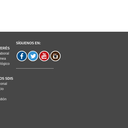
SÍGUENOS EN:
NTERÉS
aboral
ínea
lógico
---------------------------------
OS SDIS
ional
cio
stión