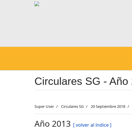
Circulares SG - Año
Super User
Circulares SG
20 Septiembre 2018
Año 2013
[ volver al índice ]