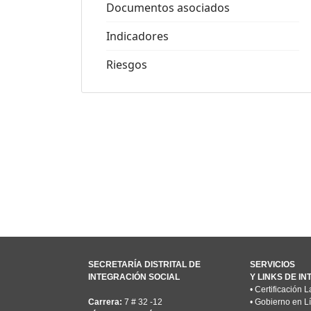
Documentos asociados
Indicadores
Riesgos
SECRETARÍA DISTRITAL DE
SERVICIOS
INTEGRACIÓN SOCIAL
Y LINKS DE I
•
Certificación L
Carrera:
7 # 32 -12
•
Gobierno en L