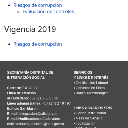
Riesgos de corrupción
Evaluación de controles
Vigencia 2019
Riesgos de corrupción
SECRETARÍA DISTRITAL DE
SERVICIOS
INTEGRACIÓN SOCIAL
Y LINKS DE INTERÉS
•
Certificación Laboral
Carrera:
7 # 32 -12
•
Gobierno en Línea
Línea de atención
•
Banco Terminológico
al ciudadano:
+57 (1) 3 80 83 30
Línea administrativa:
+57 (1) 3 27 97 97
LINKS USUARIOS SDIS
Edificio San Martín
•
Correo Institucional
E-mail:
integracion@sdis.gov.co
•
Mesa de Servicio
E-mail Notificaciones Judiciales:
•
Focalización
notificacionesjudiciales@sdis.gov.co