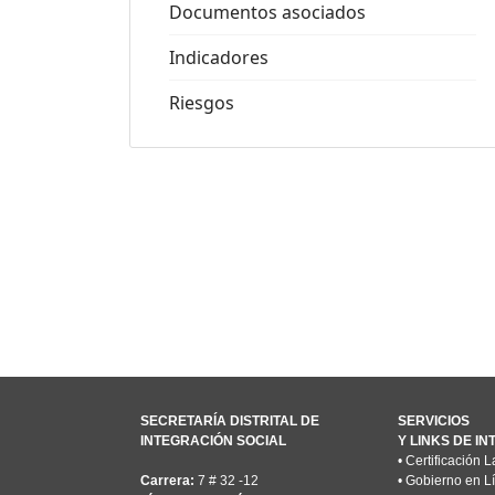
Documentos asociados
Indicadores
Riesgos
SECRETARÍA DISTRITAL DE
SERVICIOS
INTEGRACIÓN SOCIAL
Y LINKS DE I
•
Certificación L
Carrera:
7 # 32 -12
•
Gobierno en L