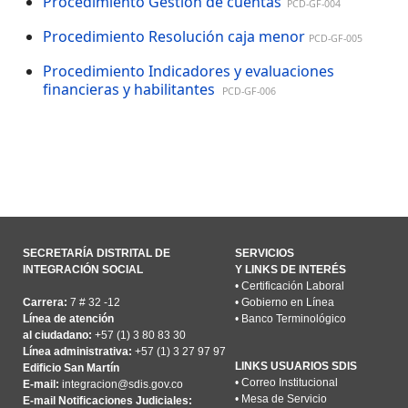
Procedimiento Gestión de cuentas
PCD-GF-004
Procedimiento Resolución caja menor
PCD-GF-005
Procedimiento Indicadores y evaluaciones
financieras y habilitantes
PCD-GF-006
SECRETARÍA DISTRITAL DE
SERVICIOS
INTEGRACIÓN SOCIAL
Y LINKS DE INTERÉS
•
Certificación Laboral
Carrera:
7 # 32 -12
•
Gobierno en Línea
Línea de atención
•
Banco Terminológico
al ciudadano:
+57 (1) 3 80 83 30
Línea administrativa:
+57 (1) 3 27 97 97
LINKS USUARIOS SDIS
Edificio San Martín
•
Correo Institucional
E-mail:
integracion@sdis.gov.co
•
Mesa de Servicio
E-mail Notificaciones Judiciales: