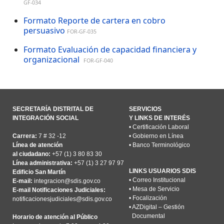
GF-034
Formato Reporte de cartera en cobro
persuasivo
FOR-GF-035
Formato Evaluación de capacidad financiera y
organizacional
FOR-GF-040
SECRETARÍA DISTRITAL DE
SERVICIOS
INTEGRACIÓN SOCIAL
Y LINKS DE INTERÉS
•
Certificación Laboral
Carrera:
7 # 32 -12
•
Gobierno en Línea
Línea de atención
•
Banco Terminológico
al ciudadano:
+57 (1) 3 80 83 30
Línea administrativa:
+57 (1) 3 27 97 97
LINKS USUARIOS SDIS
Edificio San Martín
•
Correo Institucional
E-mail:
integracion@sdis.gov.co
•
Mesa de Servicio
E-mail Notificaciones Judiciales:
•
Focalización
notificacionesjudiciales@sdis.gov.co
•
AZDigital – Gestión
Documental
Horario de atención al Público